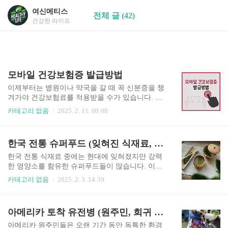
여신메티스
전체 글 (42)
건강한 라이프
모바일 건강보험증 발급방법
이제부터는 병원이나 약국을 갈 때 꼭 신분증을 챙
겨가야 건강보험료를 적용받을 수가 있습니다. 깜
빡하고 챙겨가지 않으면 그만큼 돈이 더 많이 부담
카테고리 없음
2025. 2. 11. 00:08
해야 합니다. 그러니 매번 챙기기 귀찮은 신분증 및
건강보험증 대신 모바일 건강보험증 발급받아 편
하게 이용하시길 바랍니다. 아래 "모바일 건강보험
한국 전통 슈퍼푸드 (잊혀진 식재료, 복원, 건강효과)
증 발급하기"를 통해서 단 1분 만에 발급 가능합니
다. 모바일 건강보험증 발급하기 > 모바일 건강
한국 전통 식재료 중에는 현대에 잊혀졌지만 강력
보험증 발급방법 모바일 건강보험증 발급은 누구
한 영양소를 함유한 슈퍼푸드들이 많습니다. 이러
나 아주 쉽게 발급받을 수가 있는데, 먼저 아래 "모
한 식재료들은 과거에 우리의 건강을 책임졌으며,
카테고리 없음
2025. 2. 3. 14:39
바일 건강보험증 앱 다운로드"를 통해서 자신의 핸
최근 다시 주목받고 있습니다. 이번 글에서는 잊혀
드폰에 모바일 건강보험증 앱을 설치하시길 바랍
진 한국 전통 슈퍼푸드의 종류와 효능, 그리고 현대
니다. 설치 후 아래 순서대로 진행하면 됩니
적인 활용법을 소개합니다. 한국 전통 슈퍼푸드, 다
아메리카 토착 유전병 (원주민, 희귀 사례, 연구)
다. 모바일 건강보험증 앱 다운로드 > 1. 구글
시 주목받는 이유과거에는 건강을 지키기 위해 자
플레이 또는 앱 스토어에서 ..
연에서 얻은 다양한 식재료를 활용했습니다. 그러
아메리카 원주민들은 오랜 기간 동안 독특한 환경