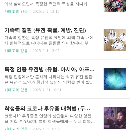
나 산업화와 식생활의 서구화로 인해 많은 전통 식
에서 살아오면서 특정한 유전적 특성을 지니게 되
품이 우리의 식탁에서 사라졌습니다. 최근 웰빙 열
었습니다. 이 과정에서 일부 희귀 유전 질환이 특정
카테고리 없음
2025. 2. 2. 13:19
풍과 건강한 식습관이 주목받으면서, 잊혀진 한국
부족이나 지역에서 높은 빈도로 나타나는 경우가
의 슈퍼푸드들이 다시 관심을 받고 있습니다.과거
많습니다. 본문에서는 아메리카 토착민들에게 흔
조상들이 즐겨 먹었던 슈퍼푸드는 자연에서 얻은
한 유전병과 그 사례, 최신 연구 동향을 살펴봅니
가족력 질환 (유전 확률, 예방, 진단)
다양한 영양소를 함유하고 있어 면역력 강화, 항산
다. 아메리카 원주민들에게 흔한 유전 질환아메리
화 효과, 그리고 질병 예방에 탁월한 효능을..
카 원주민들은 유럽인과 다른 유전적 배경을 가지
가족력 질환은 특정 유전적 요인에 의해 가족 내에
고 있으며, 특정 질병에 대한 감수성이 높거나 낮은
서 반복적으로 나타나는 질환을 의미합니다. 부모
특성을 보입니다. 이러한 질병은 유전적 요인뿐만
나 조부모로부터 물려받은 유전자 변이가 질병 발
카테고리 없음
2025. 2. 1. 13:07
아니라 환경적 요인과도 밀접한 관련이 있습니
생 확률을 높일 수 있으며, 생활 습관이나 환경적
다. ① 원주민 당뇨병 (Type 2 Diabetes in Native Am
요인도 중요한 영향을 미칩니다. 본문에서는 가족
ericans)북미 원주민들은 2형 당뇨병(Type 2 Diabete
력 질환의 유전 확률, 예방 방법, 조기 진단의 중요
특정 인종 유전병 (유럽, 아시아, 아프리카)
s) 발병률이 다른 인종에 비해 월등히 높은 것으..
성에 대해 살펴봅니다. 가족력 질환의 유전 확률가
족력 질환은 특정 유전자 변이의 유전 방식에 따라
특정 인종에서만 흔하게 나타나는 희귀 유전 질환
자녀에게 전달될 확률이 달라집니다. 대표적인 유
은 유전적 요인과 환경적 요인의 영향을 받아 발생
전 패턴으로는 우성 유전, 열성 유전, 다인자 유전
합니다. 유럽, 아시아, 아프리카 각 지역별로 특징
카테고리 없음
2025. 1. 31. 10:01
이 있으며, 각 방식에 따라 질병의 발현 확률이 다
적인 유전병이 존재하며, 이러한 질병들은 특정 집
릅니다. ① 우성 유전 질환우성 유전은 부모 중 한
단에서 높은 빈도로 발병합니다. 본문에서는 대표
명이 변이 유전자를 가지고 있을 경우, 자녀에게 질
적인 사례와 원인, 연구 동향을 살펴봅니다. 유럽에
학생들의 코로나 후유증 대처법 (두뇌 회복, 학습 집중력, 수면)
환이 발현될 가능성이 높은 경우를 의미합니다. 대
서 흔한 희귀 유전 질환유럽에서는 특정 유전적 돌
표적인 질환으로는 헌팅턴병(..
연변이가 원인이 되는 희귀 질환들이 발견됩니다.
코로나19 후유증은 연령에 상관없이 다양한 영향
대표적인 예로는 낭포성 섬유증(Cystic Fibrosis), 유
을 미칠 수 있으며, 특히 학생들에게는 두뇌 회복,
전성 혈색소침착증(Hemochromatosis), 그리고 파브
학습 집중력 저하, 수면 장애 등의 문제가 나타날
카테고리 없음
2025. 1. 30. 07:20