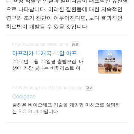
는 겸상 적혈구 빈혈과 알비니즘이 대표적인 유전병
으로 나타납니다. 이러한 질환들에 대한 지속적인
연구와 조기 진단이 이루어진다면, 보다 효과적인
치료법이 개발될 수 있을 것입니다.
http://www.sonantravel.com/
광고
아프리카 12개국 45일 아프리
카 12개국 45일
2026년 11월 20일경 출발모집! 내
생애 가장 빛나는 버킷리스트 여
행! 2026년 11월 20일경 출발모집!
150일 전 조기예약 50만원 할인!
https://coolgene.net/community.php
광고
Coolgene
쿨진은 바이오테크 기술을 게임형 미션으로 설명하
는 BIO Studio 입니다.